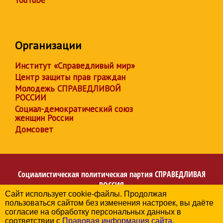
YouTube
Организации
Институт «Справедливый мир»
Центр защиты прав граждан
Молодежь СПРАВЕДЛИВОЙ
РОССИИ
Социал-демократический союз
женщин России
Домсовет
Социалистическая политическая партия
СПРАВЕДЛИВАЯ
РОССИЯ
Сайт использует cookie-файлы. Продолжая
Региональное отделение партии в Республике Северная
пользоваться сайтом без изменения настроек, вы даёте
Осетия-Алания
согласие на обработку персональных данных в
© 2006-2026
соответствии с
Правовая информация сайта
.