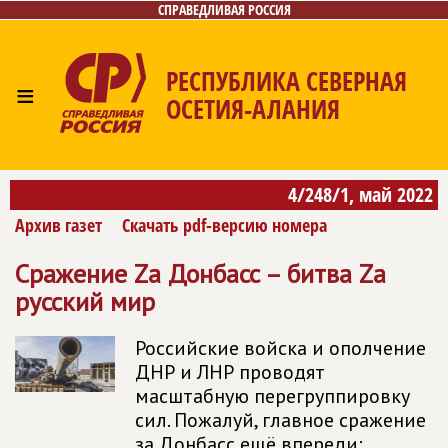
СПРАВЕДЛИВАЯ РОССИЯ
РЕСПУБЛИКА СЕВЕРНАЯ
≡
ОСЕТИЯ-АЛАНИЯ
Главная
Новости
Лица
Фото/Видео
Газета
4/248/1, май 2022
Контакты
Архив газет
Скачать pdf-версию номера
Сражение Zа Донбасс – битва Zа
русский мир
Российские войска и ополчение
ДНР и ЛНР проводят
масштабную перегруппировку
сил. Пожалуй, главное сражение
за Донбасс ещё впереди: