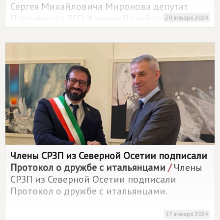
Сергея Михайловича Миронова депутат
Парламента РСО-Алания Дзамболат Тедеев
20 января 2024
в очередной раз побывал на новых
территориях.
Члены СРЗП из Северной Осетии подписали
Протокол о дружбе с итальянцами
/
Члены
СРЗП из Северной Осетии подписали
Протокол о дружбе с итальянцами.
17 января 2024