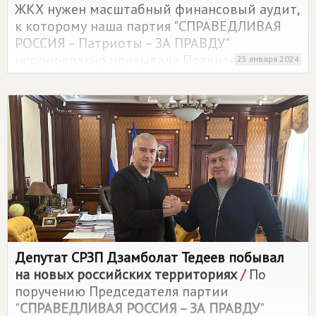
ЖКХ нужен масштабный финансовый аудит,
к которому наша партия "СПРАВЕДЛИВАЯ
РОССИЯ – Патриоты – ЗА ПРАВДУ"
неоднократно призывала Правительство.
25 января 2024
Необходимо возвращать государству
контроль над отраслью, которая с 2004 года
"уплывала" под неэффективное управление
частников и концессионеров, диктующих
тарифы "к собственной выгоде", – написал
Миронов на своей официальной странице в
социальной сети.
Депутат СРЗП Дзамболат Тедеев побывал
на новых российских территориях
/
По
поручению Председателя партии
"
СПРАВЕДЛИВАЯ РОССИЯ – ЗА ПРАВДУ
"