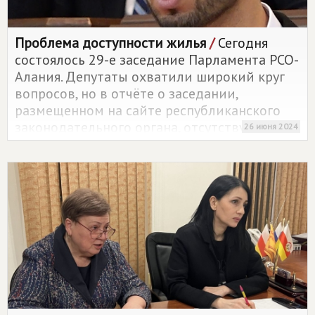
Проблема доступности жилья
/
Сегодня
состоялось 29-е заседание Парламента РСО-
Алания. Депутаты охватили широкий круг
вопросов, но в отчёте о заседании,
размещенном на сайте республиканского
законодательного органа, отсутствует
26 июня 2024
упоминание о важном вопросе, который
поднял депутат, представитель Партии
СПРАВЕДЛИВАЯ РОССИЯ- За Правду Сослан
Дидаров.