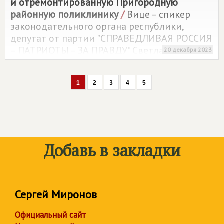
и отремонтированную Пригородную
районную поликлинику
/
Вице – спикер
законодательного органа республики,
депутат от партии "СПРАВЕДЛИВАЯ РОССИЯ
– ПАТРИОТЫ – ЗА ПРАВДУ" Светлана Доева
20 декабря 2023
вместе с однопартийцем, зампредом
собрания представителей Пригородного
1
2
3
4
5
района Рустамом Багаевым посетили
Пригородную районную поликлинику.
Добавь в закладки
Сергей Миронов
Официальный сайт