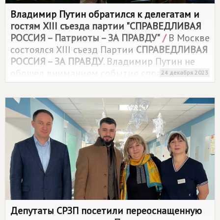
Владимир Путин обратился к делегатам и
гостям XIII съезда партии "СПРАВЕДЛИВАЯ
РОССИЯ – Патриоты – ЗА ПРАВДУ"
/
В Москве
состоялся XIII съезд Партии
СПРАВЕДЛИВАЯ
РОССИЯ – ЗА ПРАВДУ
. Владимир Путин не
обошёл вниманием событие справороссов,
24 декабря 2023
которые выдвинули его кандидатуру на
предстоящих выборах Президента России.
Депутаты СРЗП посетили переоснащенную