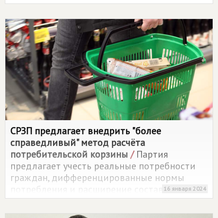
СРЗП предлагает внедрить "более
справедливый" метод расчёта
потребительской корзины
/
Партия
предлагает учесть реальные потребности
граждан, дифференцированные нормы
потребления и расширение состава
16 января 2024
продуктов, включая витаминно-
минеральные комплексы.