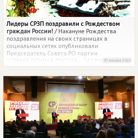
Лидеры СРЗП поздравили с Рождеством
граждан России!
/
Накануне Рождества
поздравления на своих страницах в
социальных сетях опубликовали
Председатель Совета РО партии
"СПРАВЕДЛИВАЯ РОССИЯ – ПАТРИОТЫ – ЗА
07 января 2024
ПРАВДУ" в Республике Северная Осетия –
Алания Арсен Фадзаев и Председатель
партии СРЗП Сергей Миронов.