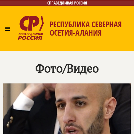
СПРАВЕДЛИВАЯ РОССИЯ
РЕСПУБЛИКА СЕВЕРНАЯ
≡
ОСЕТИЯ-АЛАНИЯ
Главная
Новости
Лица
Фото/Видео
Газета
Контакты
Фото/Видео