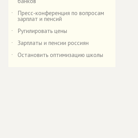
банков
Пресс-конференция по вопросам
˙
зарплат и пенсий
Ругилировать цены
˙
Зарплаты и пенсии россиян
˙
Остановить оптимизацию школы
˙