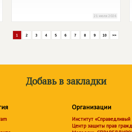
21 июля 2026
1
2
3
4
5
6
7
8
9
10
>>
Добавь в закладки
тия
Организации
ram
Институт «Справедливый
Центр защиты прав граж