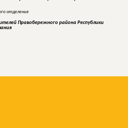
ого отделения
ителей Правобережного района Республики
лания