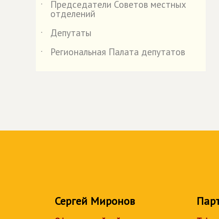
Председатели Советов местных
˙
отделений
Депутаты
˙
Региональная Палата депутатов
˙
Сергей Миронов
Пар