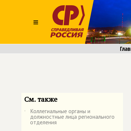
≡
Глав
См. также
Коллегиальные органы и
˙
должностные лица регионального
отделения