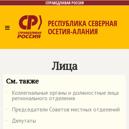
СПРАВЕДЛИВАЯ РОССИЯ
РЕСПУБЛИКА СЕВЕРНАЯ
≡
ОСЕТИЯ-АЛАНИЯ
Главная
Новости
Лица
Фото/Видео
Газета
Контакты
Лица
См. также
Коллегиальные органы и должностные лица
˙
регионального отделения
Председатели Советов местных отделений
˙
Депутаты
˙