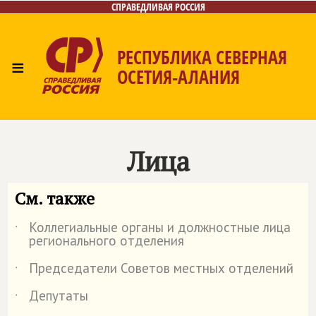
СПРАВЕДЛИВАЯ РОССИЯ
РЕСПУБЛИКА СЕВЕРНАЯ
≡
ОСЕТИЯ-АЛАНИЯ
Главная
Новости
Лица
Фото/Видео
Газета
Контакты
Лица
См. также
Коллегиальные органы и должностные лица
˙
регионального отделения
Председатели Советов местных отделений
˙
Депутаты
˙